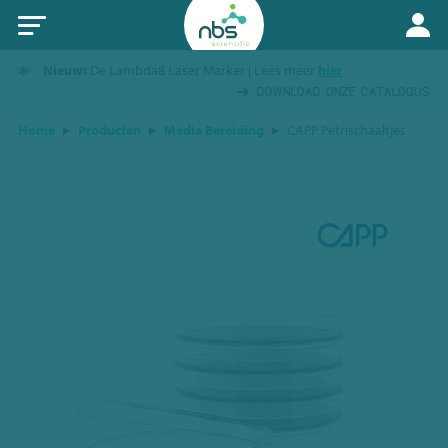
Nieuw:
De Lambda8 Laser Marker | Lees meer
hier
DOWNLOAD ONZE CATALOGUS
Home
Producten
Media Bereiding
CAPP Petrischaaltjes