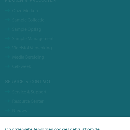
MERKEN & PRODUCTEN
Onze Merken
Sample Collectie
Sample Opslag
Sample Management
Vloeistof Verwerking
Media Bereiding
Celkweek
SERVICE & CONTACT
Service & Support
Resource Center
Nieuws
Vacatures
Contact
Op onze website worden cookies gebruikt om de