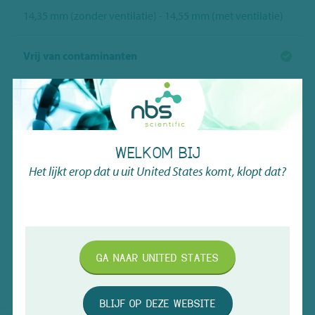
14,35 mm (zonder ventilatie) - 14,55 mm (met ventilatie)
Vrij van contaminanten
PRODUCT-
DOWNLOADS
Bekijk de meegeleverde brochures
WELKOM BIJ
Het lijkt erop dat u uit
United States
komt, klopt dat?
Capp Consumables Catalogus
Download
CAPP Petri Dishes Flyer
Download
GA NAAR
UNITED STATES
BLIJF OP DEZE WEBSITE