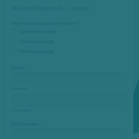
INFORMATIEAANVRAAG - LABWARE
Dit
Waar kunnen wij u mee helpen?
*
veld
Sample aanvraag
is
Advies aanvraag
verborgen
Offerte aanvraag
bij
het
bekijken
Naam
*
van
het
Voornaam
formulier
Onderwerp
*
Achternaam
Bedrijfsnaam
*